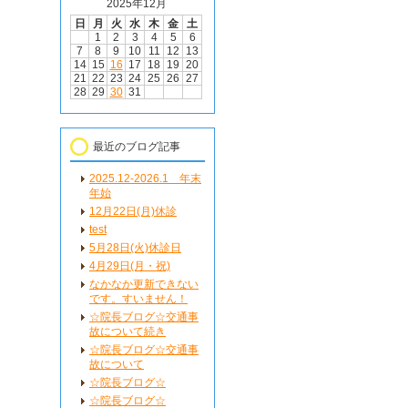
2025年12月
日
月
火
水
木
金
土
1
2
3
4
5
6
7
8
9
10
11
12
13
14
15
16
17
18
19
20
21
22
23
24
25
26
27
28
29
30
31
最近のブログ記事
2025.12-2026.1 年末
年始
12月22日(月)休診
test
5月28日(火)休診日
4月29日(月・祝)
なかなか更新できない
です。すいません！
☆院長ブログ☆交通事
故について続き
☆院長ブログ☆交通事
故について
☆院長ブログ☆
☆院長ブログ☆