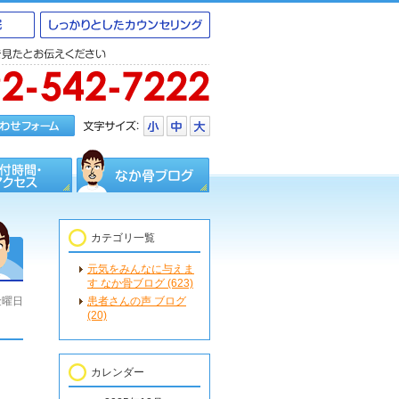
カテゴリ一覧
元気をみんなに与えま
す なか骨ブログ (623)
 金曜日
患者さんの声 ブログ
(20)
カレンダー