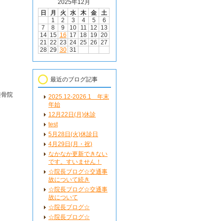
2025年12月
日
月
火
水
木
金
土
1
2
3
4
5
6
7
8
9
10
11
12
13
14
15
16
17
18
19
20
21
22
23
24
25
26
27
28
29
30
31
最近のブログ記事
整骨院
2025.12-2026.1 年末
年始
12月22日(月)休診
test
5月28日(火)休診日
4月29日(月・祝)
なかなか更新できない
です。すいません！
☆院長ブログ☆交通事
故について続き
☆院長ブログ☆交通事
故について
☆院長ブログ☆
☆院長ブログ☆