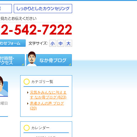
カテゴリ一覧
元気をみんなに与えま
す なか骨ブログ (623)
木曜日
患者さんの声 ブログ
(20)
カレンダー